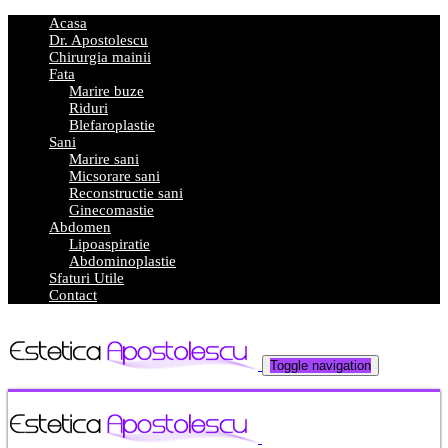
Acasa
Dr. Apostolescu
Chirurgia mainii
Fata
Marire buze
Riduri
Blefaroplastie
Sani
Marire sani
Micsorare sani
Reconstructie sani
Ginecomastie
Abdomen
Lipoaspiratie
Abdominoplastie
Sfaturi Utile
Contact
Toggle navigation