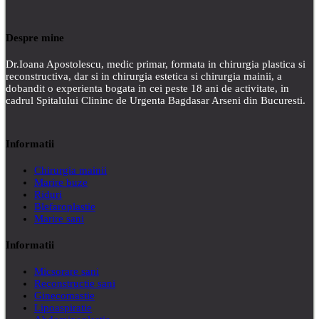
Despre mine
Dr.Ioana Apostolescu, medic primar, formata in chirurgia plastica si
reconstructiva, dar si in chirurgia estetica si chirurgia mainii, a
dobandit o experienta bogata in cei peste 18 ani de activitate, in
cadrul Spitalului Clininc de Urgenta Bagdasar Arseni din Bucuresti.
Informatii
Chirurgia mainii
Marire buze
Riduri
Blefaroplastie
Marire sani
Informatii
Micsorare sani
Reconstructie sani
Ginecomastie
Lipoaspiratie